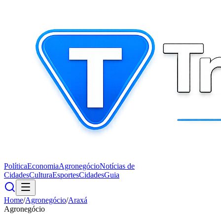
Política
Economia
Agronegócio
Notícias de
Cidades
Cultura
Esportes
Cidades
Guia
Home
/
Agronegócio
/
Araxá
Agronegócio