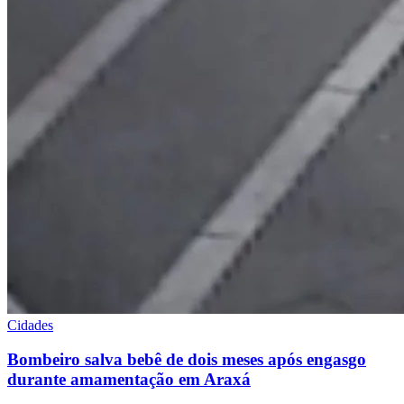
Cidades
Bombeiro salva bebê de dois meses após engasgo
durante amamentação em Araxá