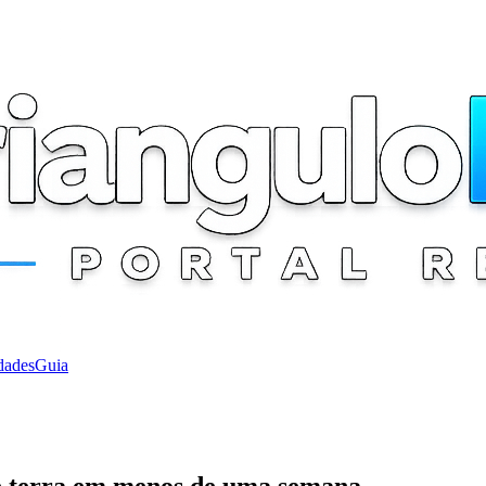
dades
Guia
de terra em menos de uma semana