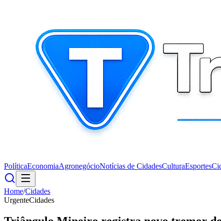
Política
Economia
Agronegócio
Notícias de Cidades
Cultura
Esportes
Ci
Home
/
Cidades
Urgente
Cidades
Triângulo Mineiro registra novo tremor 