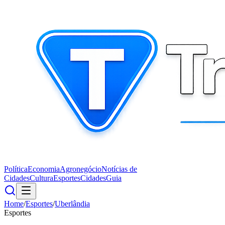
Política
Economia
Agronegócio
Notícias de
Cidades
Cultura
Esportes
Cidades
Guia
Home
/
Esportes
/
Uberlândia
Esportes