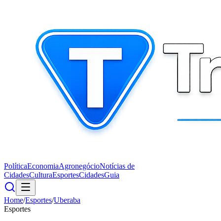
Política
Economia
Agronegócio
Notícias de
Cidades
Cultura
Esportes
Cidades
Guia
Home
/
Esportes
/
Uberaba
Esportes