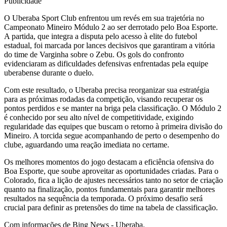
Publicidade
O Uberaba Sport Club enfrentou um revés em sua trajetória no
Campeonato Mineiro Módulo 2 ao ser derrotado pelo Boa Esporte.
A partida, que integra a disputa pelo acesso à elite do futebol
estadual, foi marcada por lances decisivos que garantiram a vitória
do time de Varginha sobre o Zebu. Os gols do confronto
evidenciaram as dificuldades defensivas enfrentadas pela equipe
uberabense durante o duelo.
Com este resultado, o Uberaba precisa reorganizar sua estratégia
para as próximas rodadas da competição, visando recuperar os
pontos perdidos e se manter na briga pela classificação. O Módulo 2
é conhecido por seu alto nível de competitividade, exigindo
regularidade das equipes que buscam o retorno à primeira divisão do
Mineiro. A torcida segue acompanhando de perto o desempenho do
clube, aguardando uma reação imediata no certame.
Os melhores momentos do jogo destacam a eficiência ofensiva do
Boa Esporte, que soube aproveitar as oportunidades criadas. Para o
Colorado, fica a lição de ajustes necessários tanto no setor de criação
quanto na finalização, pontos fundamentais para garantir melhores
resultados na sequência da temporada. O próximo desafio será
crucial para definir as pretensões do time na tabela de classificação.
Com informações de Bing News - Uberaba.