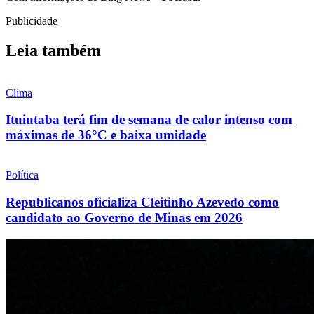
Publicidade
Leia também
Clima
Ituiutaba terá fim de semana de calor intenso com
máximas de 36°C e baixa umidade
Política
Republicanos oficializa Cleitinho Azevedo como
candidato ao Governo de Minas em 2026