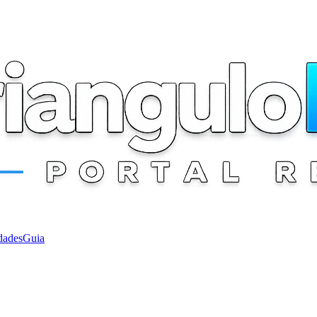
dades
Guia