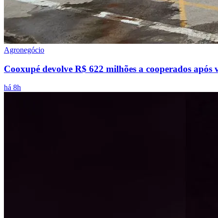
Agronegócio
Cooxupé devolve R$ 622 milhões a cooperados após vi
há 8h