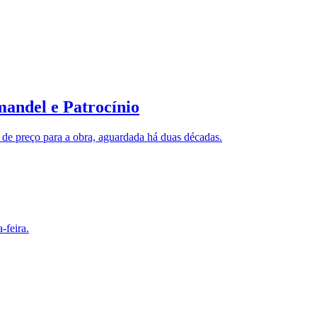
andel e Patrocínio
de preço para a obra, aguardada há duas décadas.
-feira.