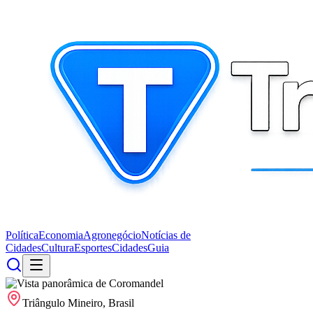
Política
Economia
Agronegócio
Notícias de
Cidades
Cultura
Esportes
Cidades
Guia
Triângulo Mineiro, Brasil