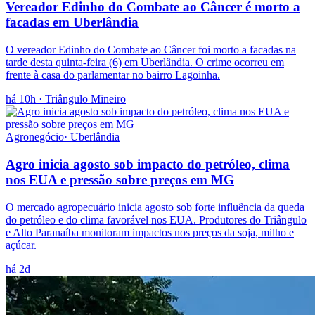
Vereador Edinho do Combate ao Câncer é morto a
facadas em Uberlândia
O vereador Edinho do Combate ao Câncer foi morto a facadas na
tarde desta quinta-feira (6) em Uberlândia. O crime ocorreu em
frente à casa do parlamentar no bairro Lagoinha.
há 10h
· Triângulo Mineiro
Agronegócio
·
Uberlândia
Agro inicia agosto sob impacto do petróleo, clima
nos EUA e pressão sobre preços em MG
O mercado agropecuário inicia agosto sob forte influência da queda
do petróleo e do clima favorável nos EUA. Produtores do Triângulo
e Alto Paranaíba monitoram impactos nos preços da soja, milho e
açúcar.
há 2d