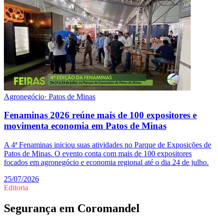
Agronegócio
·
Patos de Minas
Fenaminas 2026 reúne mais de 100 expositores e
movimenta economia em Patos de Minas
A 4ª Fenaminas iniciou suas atividades no Parque de Exposições de
Patos de Minas. O evento conta com mais de 100 expositores
focados em agronegócio e economia regional até o dia 24 de julho.
25/07/2026
Editoria
Segurança
em
Coromandel