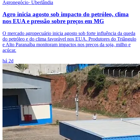
Agronegócio
·
Uberlândia
Agro inicia agosto sob impacto do petróleo, clima
nos EUA e pressão sobre preços em MG
O mercado agropecuário inicia agosto sob forte influência da queda
do petróleo e do clima favorável nos EUA. Produtores do Triângulo
e Alto Paranaíba monitoram impactos nos preços da soja, milho e
açúcar.
há 2d