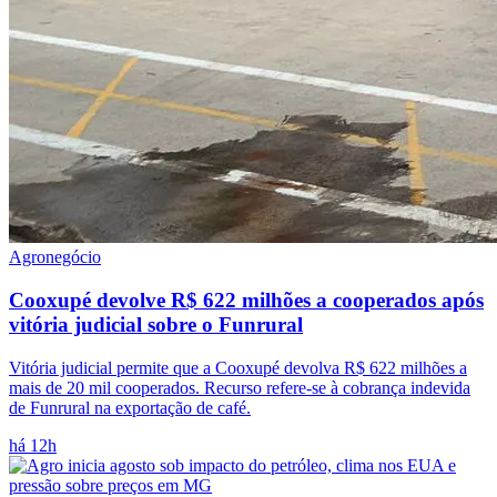
Agronegócio
Cooxupé devolve R$ 622 milhões a cooperados após
vitória judicial sobre o Funrural
Vitória judicial permite que a Cooxupé devolva R$ 622 milhões a
mais de 20 mil cooperados. Recurso refere-se à cobrança indevida
de Funrural na exportação de café.
há 12h