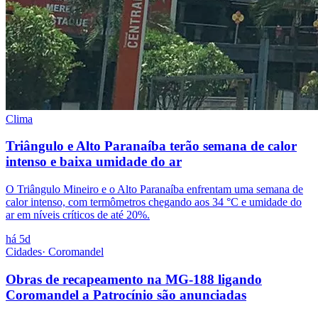
Clima
Triângulo e Alto Paranaíba terão semana de calor
intenso e baixa umidade do ar
O Triângulo Mineiro e o Alto Paranaíba enfrentam uma semana de
calor intenso, com termômetros chegando aos 34 °C e umidade do
ar em níveis críticos de até 20%.
há 5d
Cidades
·
Coromandel
Obras de recapeamento na MG-188 ligando
Coromandel a Patrocínio são anunciadas