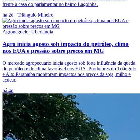
frente à casa do parlamentar no bairro Lagoinha.
há 2d
· Triângulo Mineiro
Agronegócio
·
Uberlândia
Agro inicia agosto sob impacto do petróleo, clima
nos EUA e pressão sobre preços em MG
O mercado agropecuário inicia agosto sob forte influência da queda
do petróleo e do clima favorável nos EUA. Produtores do Triângulo
e Alto Paranaíba monitoram impactos nos preços da soja, milho e
açúcar.
há 4d