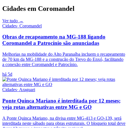
Cidades
em
Coromandel
Ver tudo →
Cidades
·
Coromandel
Obras de recapeamento na MG-188 ligando
Coromandel a Patrocínio são anunciadas
Melhorias na mobilidade do Alto Paranaíba incluem o recapeamento
de 70 km da MG-188 e a construção do Trevo do Enxó, facilitando
a conexão entre Coromandel e Patrocínio.
há 5d
Cidades
·
Araguari
Ponte Quinca Mariano é interditada por 12 meses;
veja rotas alternativas entre MG e GO
A Ponte Quinca Mariano, na divisa entre MG-413 e GO-139, será
interditada neste sábado para obras estruturais. O bloqueio total deve