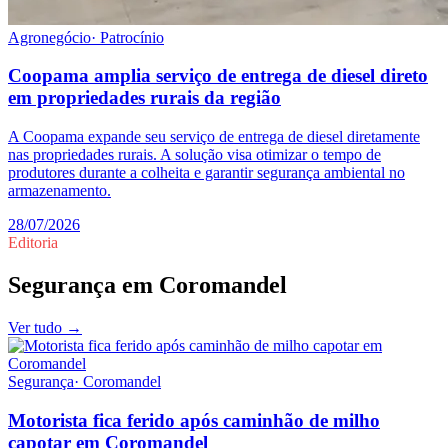
Agronegócio
·
Patrocínio
Coopama amplia serviço de entrega de diesel direto
em propriedades rurais da região
A Coopama expande seu serviço de entrega de diesel diretamente
nas propriedades rurais. A solução visa otimizar o tempo de
produtores durante a colheita e garantir segurança ambiental no
armazenamento.
28/07/2026
Editoria
Segurança
em
Coromandel
Ver tudo →
Segurança
·
Coromandel
Motorista fica ferido após caminhão de milho
capotar em Coromandel