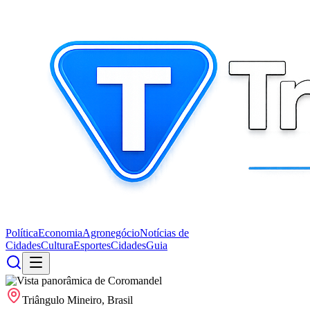
Política
Economia
Agronegócio
Notícias de
Cidades
Cultura
Esportes
Cidades
Guia
Triângulo Mineiro, Brasil