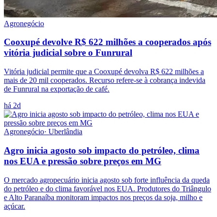
Agronegócio
Cooxupé devolve R$ 622 milhões a cooperados após
vitória judicial sobre o Funrural
Vitória judicial permite que a Cooxupé devolva R$ 622 milhões a
mais de 20 mil cooperados. Recurso refere-se à cobrança indevida
de Funrural na exportação de café.
há 2d
Agronegócio
·
Uberlândia
Agro inicia agosto sob impacto do petróleo, clima
nos EUA e pressão sobre preços em MG
O mercado agropecuário inicia agosto sob forte influência da queda
do petróleo e do clima favorável nos EUA. Produtores do Triângulo
e Alto Paranaíba monitoram impactos nos preços da soja, milho e
açúcar.