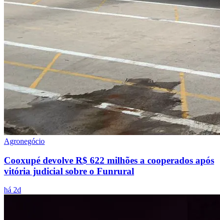
Agronegócio
Cooxupé devolve R$ 622 milhões a cooperados após
vitória judicial sobre o Funrural
há 2d