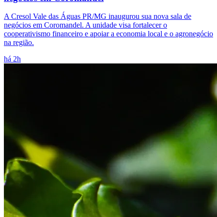
A Cresol Vale das Águas PR/MG inaugurou sua nova sala de
negócios em Coromandel. A unidade visa fortalecer o
cooperativismo financeiro e apoiar a economia local e o agronegócio
na região.
há 2h