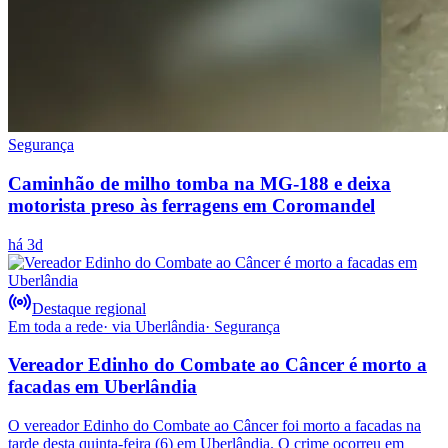
Segurança
Caminhão de milho tomba na MG-188 e deixa
motorista preso às ferragens em Coromandel
há 3d
Destaque regional
Em toda a rede
· via
Uberlândia
·
Segurança
Vereador Edinho do Combate ao Câncer é morto a
facadas em Uberlândia
O vereador Edinho do Combate ao Câncer foi morto a facadas na
tarde desta quinta-feira (6) em Uberlândia. O crime ocorreu em