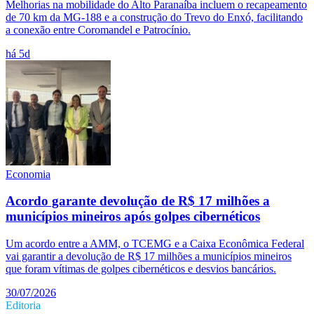
Melhorias na mobilidade do Alto Paranaíba incluem o recapeamento
de 70 km da MG-188 e a construção do Trevo do Enxó, facilitando
a conexão entre Coromandel e Patrocínio.
há 5d
Economia
Acordo garante devolução de R$ 17 milhões a
municípios mineiros após golpes cibernéticos
Um acordo entre a AMM, o TCEMG e a Caixa Econômica Federal
vai garantir a devolução de R$ 17 milhões a municípios mineiros
que foram vítimas de golpes cibernéticos e desvios bancários.
30/07/2026
Editoria