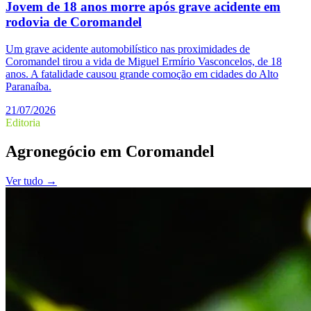
Jovem de 18 anos morre após grave acidente em
rodovia de Coromandel
Um grave acidente automobilístico nas proximidades de
Coromandel tirou a vida de Miguel Ermírio Vasconcelos, de 18
anos. A fatalidade causou grande comoção em cidades do Alto
Paranaíba.
21/07/2026
Editoria
Agronegócio
em
Coromandel
Ver tudo →