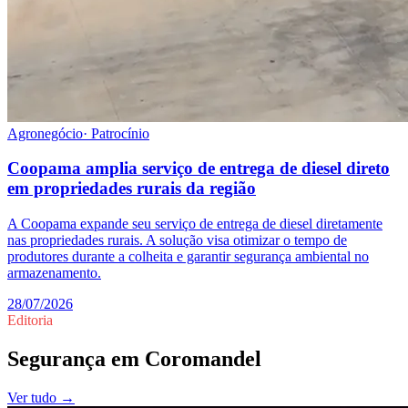
Agronegócio
·
Patrocínio
Coopama amplia serviço de entrega de diesel direto
em propriedades rurais da região
A Coopama expande seu serviço de entrega de diesel diretamente
nas propriedades rurais. A solução visa otimizar o tempo de
produtores durante a colheita e garantir segurança ambiental no
armazenamento.
28/07/2026
Editoria
Segurança
em
Coromandel
Ver tudo →