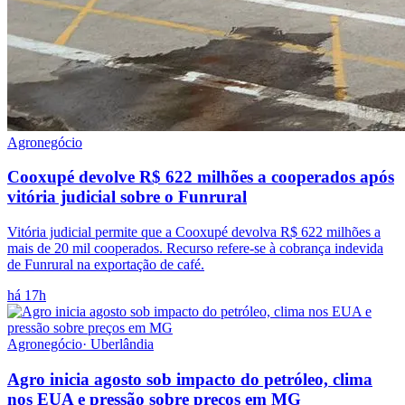
Agronegócio
Cooxupé devolve R$ 622 milhões a cooperados após
vitória judicial sobre o Funrural
Vitória judicial permite que a Cooxupé devolva R$ 622 milhões a
mais de 20 mil cooperados. Recurso refere-se à cobrança indevida
de Funrural na exportação de café.
há 17h
Agronegócio
·
Uberlândia
Agro inicia agosto sob impacto do petróleo, clima
nos EUA e pressão sobre preços em MG