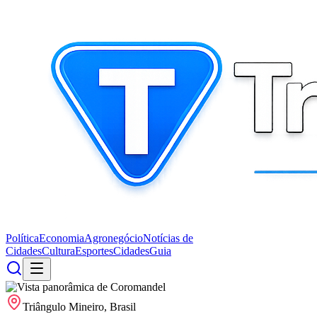
Política
Economia
Agronegócio
Notícias de
Cidades
Cultura
Esportes
Cidades
Guia
Triângulo Mineiro, Brasil