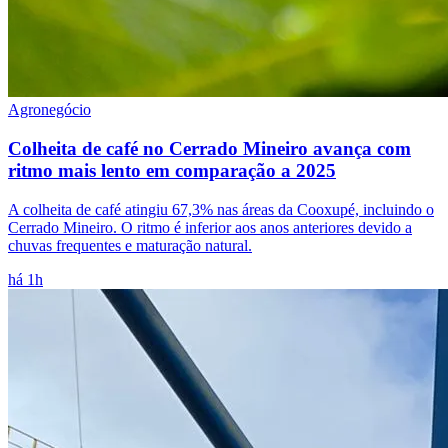
Agronegócio
Colheita de café no Cerrado Mineiro avança com
ritmo mais lento em comparação a 2025
A colheita de café atingiu 67,3% nas áreas da Cooxupé, incluindo o
Cerrado Mineiro. O ritmo é inferior aos anos anteriores devido a
chuvas frequentes e maturação natural.
há 1h