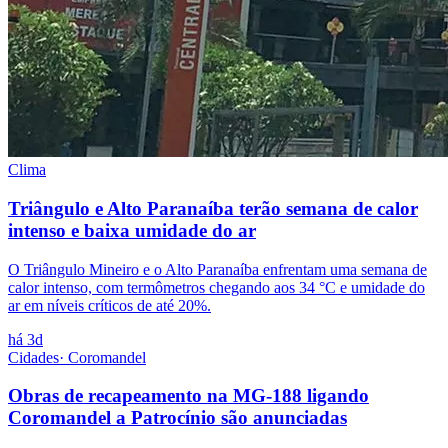
Clima
Triângulo e Alto Paranaíba terão semana de calor
intenso e baixa umidade do ar
O Triângulo Mineiro e o Alto Paranaíba enfrentam uma semana de
calor intenso, com termômetros chegando aos 34 °C e umidade do
ar em níveis críticos de até 20%.
há 3d
Cidades
·
Coromandel
Obras de recapeamento na MG-188 ligando
Coromandel a Patrocínio são anunciadas