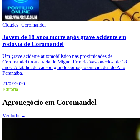
Cidades
·
Coromandel
Jovem de 18 anos morre após grave acidente em
rodovia de Coromandel
Um grave acidente automobilístico nas proximidades de
Coromandel tirou a vida de Miguel Ermírio Vasconcelos, de 18
anos. A fatalidade causou grande comoção em cidades do Alto
Paranaíba.
21/07/2026
Editoria
Agronegócio
em
Coromandel
Ver tudo →