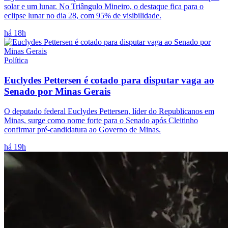
solar e um lunar. No Triângulo Mineiro, o destaque fica para o
eclipse lunar no dia 28, com 95% de visibilidade.
há 18h
Política
Euclydes Pettersen é cotado para disputar vaga ao
Senado por Minas Gerais
O deputado federal Euclydes Pettersen, líder do Republicanos em
Minas, surge como nome forte para o Senado após Cleitinho
confirmar pré-candidatura ao Governo de Minas.
há 19h