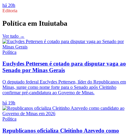
há 20h
Editoria
Política
em
Ituiutaba
Ver tudo →
Política
Euclydes Pettersen é cotado para disputar vaga ao
Senado por Minas Gerais
O deputado federal Euclydes Pettersen, líder do Republicanos em
Minas, surge como nome forte para o Senado após Cleitinho
confirmar pré-candidatura ao Governo de Minas.
há 19h
Política
Republicanos oficializa Cleitinho Azevedo como