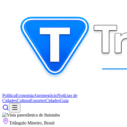
Política
Economia
Agronegócio
Notícias de
Cidades
Cultura
Esportes
Cidades
Guia
Triângulo Mineiro, Brasil