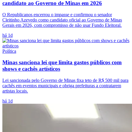
candidato ao Governo de Minas em 2026
O Republicanos encerrou o impasse e confirmou o senador
Cleitinho Azevedo como candidato oficial ao Governo de Minas
Gerais em 2026, com compromisso de não usar Fundo Eleitoral.
há 1d
Política
Minas sanciona lei que limita gastos públicos com
shows e cachês artísticos
Lei sancionada pelo Governo de Minas fixa teto de R$ 500 mil para
cachês em eventos municipais e obriga prefeituras a contratarem
artistas locais.
há 1d