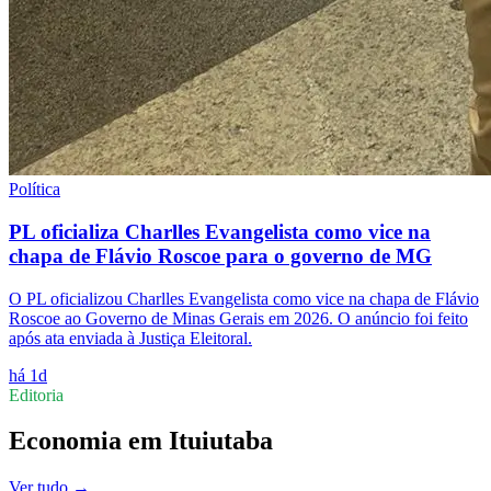
Política
PL oficializa Charlles Evangelista como vice na
chapa de Flávio Roscoe para o governo de MG
O PL oficializou Charlles Evangelista como vice na chapa de Flávio
Roscoe ao Governo de Minas Gerais em 2026. O anúncio foi feito
após ata enviada à Justiça Eleitoral.
há 1d
Editoria
Economia
em
Ituiutaba
Ver tudo →