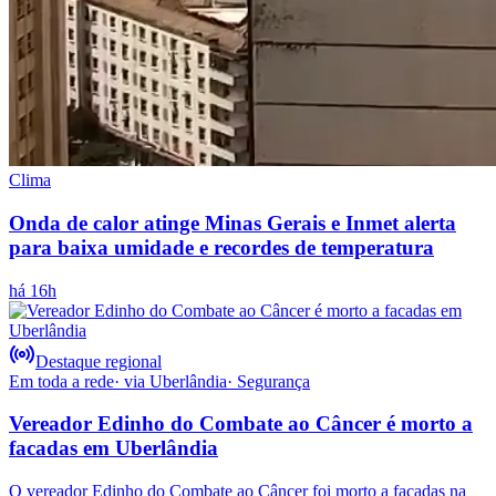
Clima
Onda de calor atinge Minas Gerais e Inmet alerta
para baixa umidade e recordes de temperatura
há 16h
Destaque regional
Em toda a rede
· via
Uberlândia
·
Segurança
Vereador Edinho do Combate ao Câncer é morto a
facadas em Uberlândia
O vereador Edinho do Combate ao Câncer foi morto a facadas na