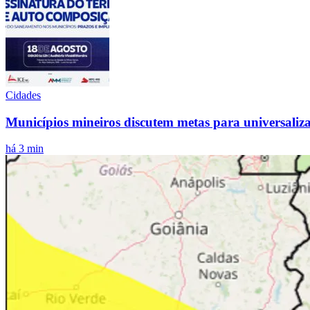
Cidades
Municípios mineiros discutem metas para universali
há 3 min