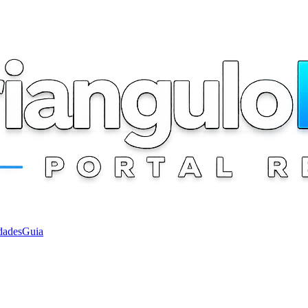
dades
Guia