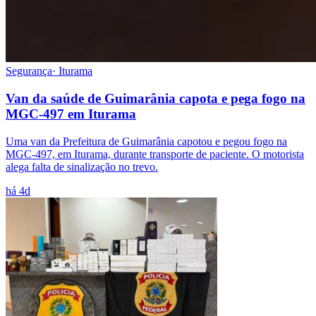
Segurança
·
Iturama
Van da saúde de Guimarânia capota e pega fogo na
MGC-497 em Iturama
Uma van da Prefeitura de Guimarânia capotou e pegou fogo na
MGC-497, em Iturama, durante transporte de paciente. O motorista
alega falta de sinalização no trevo.
há 4d