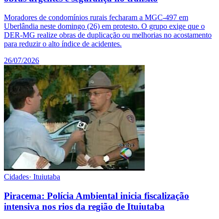
Moradores de condomínios rurais fecharam a MGC-497 em
Uberlândia neste domingo (26) em protesto. O grupo exige que o
DER-MG realize obras de duplicação ou melhorias no acostamento
para reduzir o alto índice de acidentes.
26/07/2026
Cidades
·
Ituiutaba
Piracema: Polícia Ambiental inicia fiscalização
intensiva nos rios da região de Ituiutaba