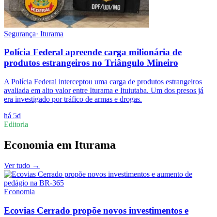
Segurança
·
Iturama
Polícia Federal apreende carga milionária de
produtos estrangeiros no Triângulo Mineiro
A Polícia Federal interceptou uma carga de produtos estrangeiros
avaliada em alto valor entre Iturama e Ituiutaba. Um dos presos já
era investigado por tráfico de armas e drogas.
há 5d
Editoria
Economia
em
Iturama
Ver tudo →
Economia
Ecovias Cerrado propõe novos investimentos e