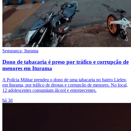
Segurança
·
Iturama
Dono de tabacaria é preso por tráfico e corrupção de
menores em Iturama
A Polícia Militar prendeu o dono de uma tabacaria no bairro Lielen,
em Iturama, por tráfico de drogas e corrupção de menores. No local,
12 adolescentes consumiam álcool e entorpecentes.
há 3d