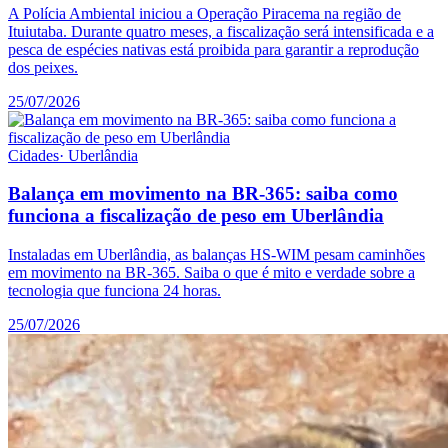
A Polícia Ambiental iniciou a Operação Piracema na região de
Ituiutaba. Durante quatro meses, a fiscalização será intensificada e a
pesca de espécies nativas está proibida para garantir a reprodução
dos peixes.
25/07/2026
Cidades
·
Uberlândia
Balança em movimento na BR-365: saiba como
funciona a fiscalização de peso em Uberlândia
Instaladas em Uberlândia, as balanças HS-WIM pesam caminhões
em movimento na BR-365. Saiba o que é mito e verdade sobre a
tecnologia que funciona 24 horas.
25/07/2026