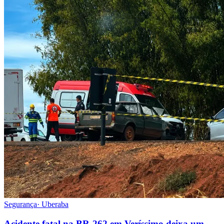
Segurança
·
Uberaba
Acidente fatal na BR-262 em Veríssimo deixa um