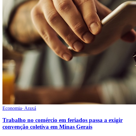
Economia
·
Araxá
Trabalho no comércio em feriados passa a exigir
convenção coletiva em Minas Gerais