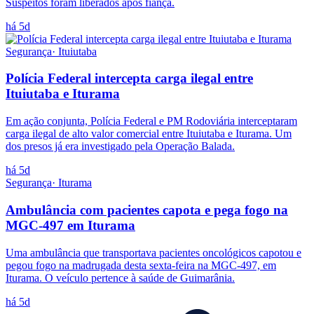
Suspeitos foram liberados após fiança.
há 5d
Segurança
·
Ituiutaba
Polícia Federal intercepta carga ilegal entre
Ituiutaba e Iturama
Em ação conjunta, Polícia Federal e PM Rodoviária interceptaram
carga ilegal de alto valor comercial entre Ituiutaba e Iturama. Um
dos presos já era investigado pela Operação Balada.
há 5d
Segurança
·
Iturama
Ambulância com pacientes capota e pega fogo na
MGC-497 em Iturama
Uma ambulância que transportava pacientes oncológicos capotou e
pegou fogo na madrugada desta sexta-feira na MGC-497, em
Iturama. O veículo pertence à saúde de Guimarânia.
há 5d