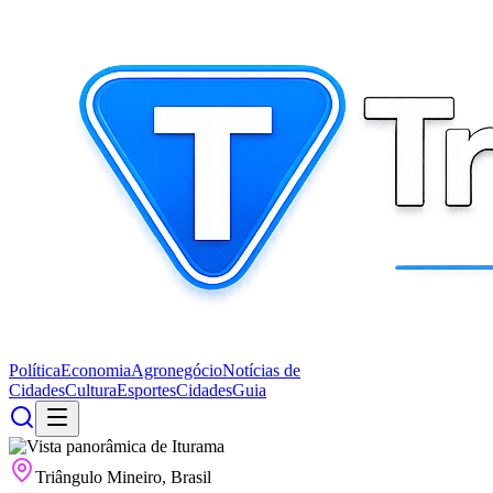
Política
Economia
Agronegócio
Notícias de
Cidades
Cultura
Esportes
Cidades
Guia
Triângulo Mineiro, Brasil