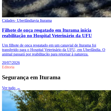
Cidades
·
Uberlândia
via
Iturama
Filhote de onça resgatado em Iturama inicia
reabilitação no Hospital Veterinário da UFU
Um filhote de onça resgatado em um canavial de Iturama foi
transferido para o Hospital Veterinário da UFU, em Uberlândia. O
animal passará por reabilitação para retornar à natureza.
20/07/2026
Editoria
Segurança
em
Iturama
Ver tudo →