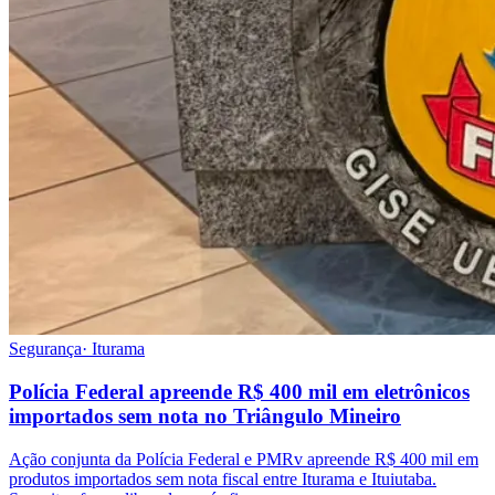
Segurança
·
Iturama
Polícia Federal apreende R$ 400 mil em eletrônicos
importados sem nota no Triângulo Mineiro
Ação conjunta da Polícia Federal e PMRv apreende R$ 400 mil em
produtos importados sem nota fiscal entre Iturama e Ituiutaba.