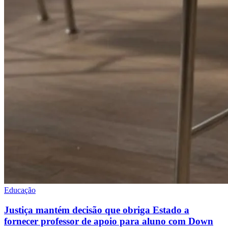
Educação
Justiça mantém decisão que obriga Estado a
fornecer professor de apoio para aluno com Down