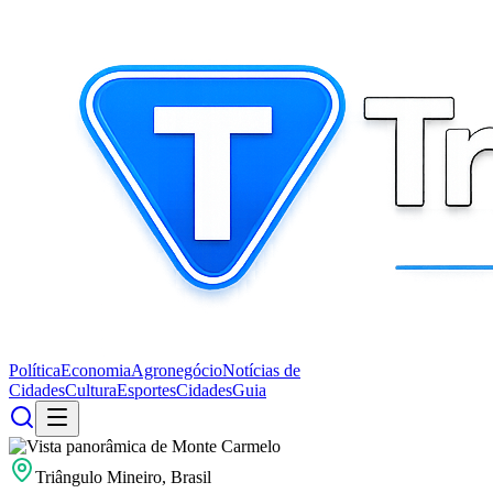
Política
Economia
Agronegócio
Notícias de
Cidades
Cultura
Esportes
Cidades
Guia
Triângulo Mineiro, Brasil