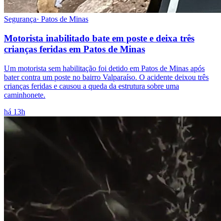
Segurança
·
Patos de Minas
Motorista inabilitado bate em poste e deixa três
crianças feridas em Patos de Minas
Um motorista sem habilitação foi detido em Patos de Minas após
bater contra um poste no bairro Valparaíso. O acidente deixou três
crianças feridas e causou a queda da estrutura sobre uma
caminhonete.
há 13h