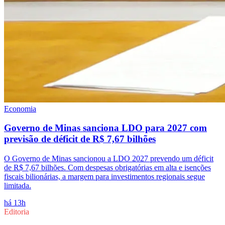
Economia
Governo de Minas sanciona LDO para 2027 com
previsão de déficit de R$ 7,67 bilhões
O Governo de Minas sancionou a LDO 2027 prevendo um déficit
de R$ 7,67 bilhões. Com despesas obrigatórias em alta e isenções
fiscais bilionárias, a margem para investimentos regionais segue
limitada.
há 13h
Editoria