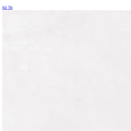
há 5h