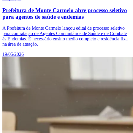
Prefeitura de Monte Carmelo abre processo seletivo
para agentes de saúde e endemias
A Prefeitura de Monte Carmelo lançou edital de processo seletivo
para contratação de Agentes Comunitários de Saúde e de Combate
às Endemias. É necessário ensino médio completo e residência fixa
na área de atuação.
19/05/2026