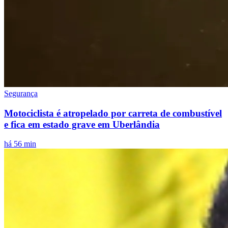
Segurança
Motociclista é atropelado por carreta de combustível
e fica em estado grave em Uberlândia
há 56 min