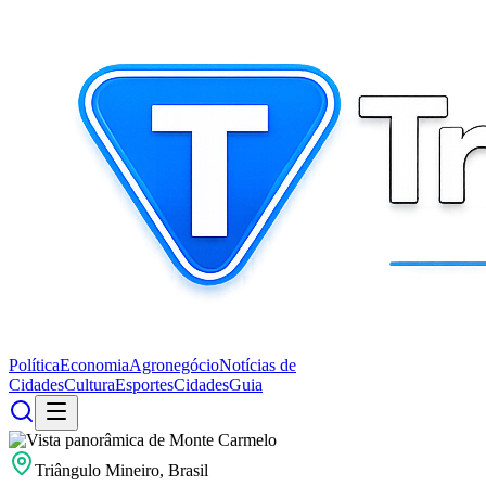
Política
Economia
Agronegócio
Notícias de
Cidades
Cultura
Esportes
Cidades
Guia
Triângulo Mineiro, Brasil