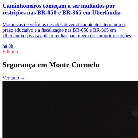
Caminhoneiros começam a ser multados por
restrições nas BR-050 e BR-365 em Uberlândia
Motoristas de veículos pesados devem ficar atentos: terminou o
prazo educativo e a fiscalização nas BR-050 e BR-365 em
Uberlândia passa a aplicar multas para quem descumprir restrições.
há 8h
Editoria
Segurança
em
Monte Carmelo
Ver tudo →