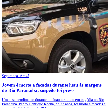
Segurança
·
Araxá
Jovem é morto a facadas durante luau às margens
do Rio Paranaíba; suspeito foi preso
Um desentendimento durante um luau terminou em tragédia no Rio
Paranaíba. Pedro Henrique Rocha, de 27 anos, foi morto a facadas e