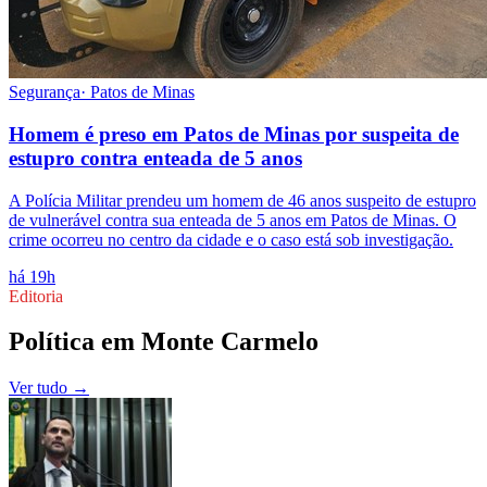
Segurança
·
Patos de Minas
Homem é preso em Patos de Minas por suspeita de
estupro contra enteada de 5 anos
A Polícia Militar prendeu um homem de 46 anos suspeito de estupro
de vulnerável contra sua enteada de 5 anos em Patos de Minas. O
crime ocorreu no centro da cidade e o caso está sob investigação.
há 19h
Editoria
Política
em
Monte Carmelo
Ver tudo →