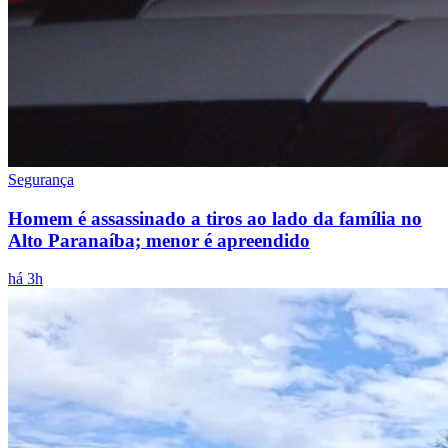
Segurança
Homem é assassinado a tiros ao lado da família no
Alto Paranaíba; menor é apreendido
há 3h