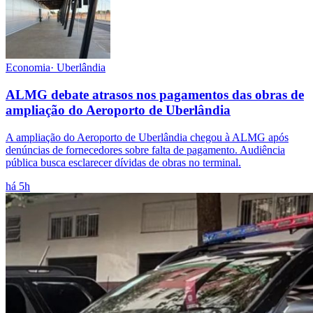
Economia
·
Uberlândia
ALMG debate atrasos nos pagamentos das obras de
ampliação do Aeroporto de Uberlândia
A ampliação do Aeroporto de Uberlândia chegou à ALMG após
denúncias de fornecedores sobre falta de pagamento. Audiência
pública busca esclarecer dívidas de obras no terminal.
há 5h