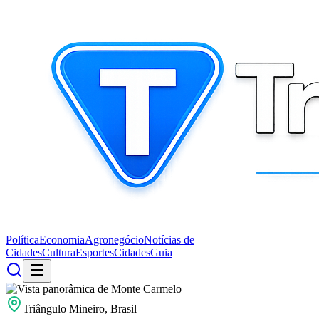
Política
Economia
Agronegócio
Notícias de
Cidades
Cultura
Esportes
Cidades
Guia
Triângulo Mineiro, Brasil