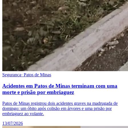
Segurança
·
Patos de Minas
Acidentes em Patos de Minas terminam com uma
morte e prisão por embriaguez
Patos de Minas registrou dois acidentes graves na madrugada de
domingo: um óbito após colisão em árvores e uma prisão por
embriaguez ao volante.
13/07/2026