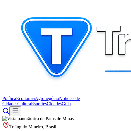
Política
Economia
Agronegócio
Notícias de
Cidades
Cultura
Esportes
Cidades
Guia
Triângulo Mineiro, Brasil