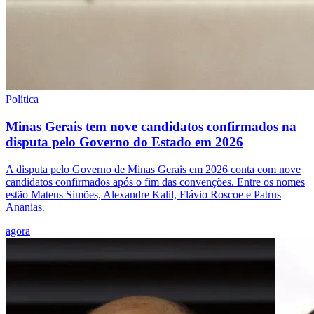
Política
Minas Gerais tem nove candidatos confirmados na
disputa pelo Governo do Estado em 2026
A disputa pelo Governo de Minas Gerais em 2026 conta com nove
candidatos confirmados após o fim das convenções. Entre os nomes
estão Mateus Simões, Alexandre Kalil, Flávio Roscoe e Patrus
Ananias.
agora