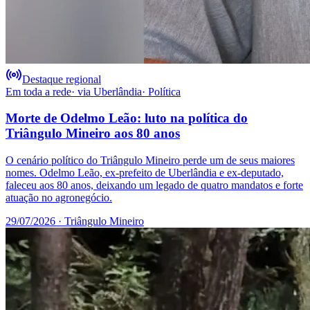
Destaque regional
Em toda a rede
· via
Uberlândia
·
Política
Morte de Odelmo Leão: luto na política do
Triângulo Mineiro aos 80 anos
O cenário político do Triângulo Mineiro perde um de seus maiores
nomes. Odelmo Leão, ex-prefeito de Uberlândia e ex-deputado,
faleceu aos 80 anos, deixando um legado de quatro mandatos e forte
atuação no agronegócio.
29/07/2026
· Triângulo Mineiro