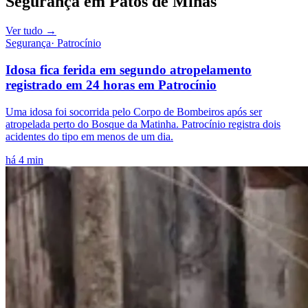
Segurança
em
Patos de Minas
Ver tudo →
Segurança
·
Patrocínio
Idosa fica ferida em segundo atropelamento
registrado em 24 horas em Patrocínio
Uma idosa foi socorrida pelo Corpo de Bombeiros após ser
atropelada perto do Bosque da Matinha. Patrocínio registra dois
acidentes do tipo em menos de um dia.
há 4 min