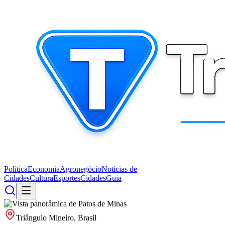
Política
Economia
Agronegócio
Notícias de
Cidades
Cultura
Esportes
Cidades
Guia
Triângulo Mineiro, Brasil