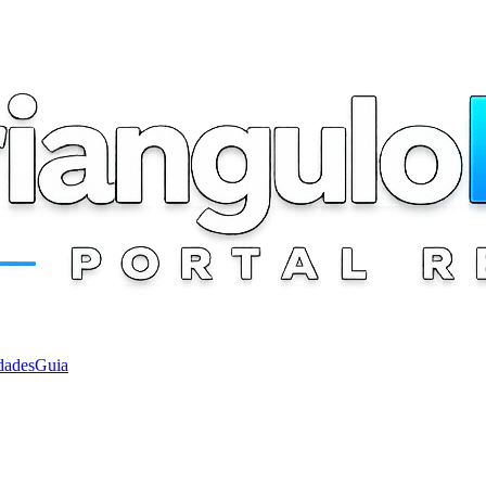
dades
Guia