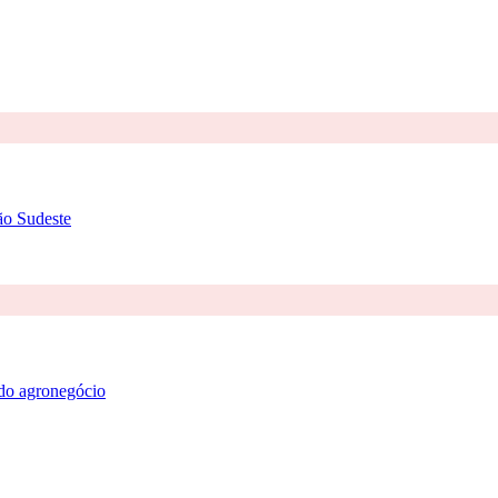
ão Sudeste
 do agronegócio