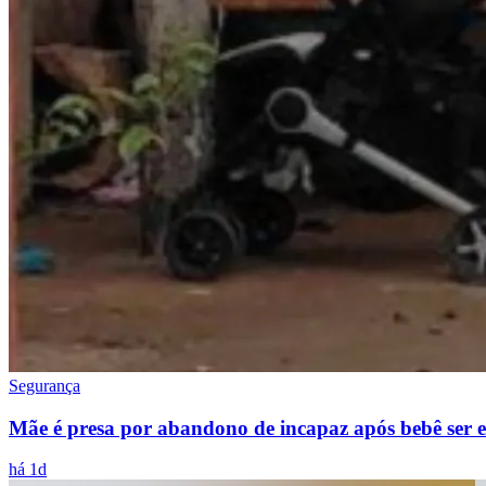
Segurança
Mãe é presa por abandono de incapaz após bebê ser
há 1d