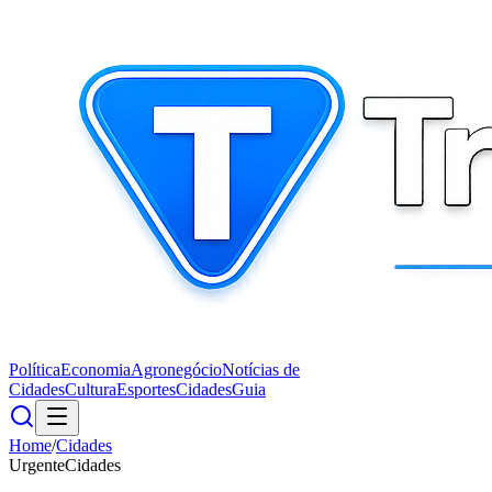
Política
Economia
Agronegócio
Notícias de
Cidades
Cultura
Esportes
Cidades
Guia
Home
/
Cidades
Urgente
Cidades